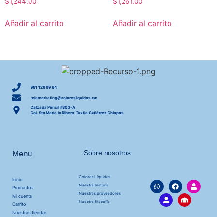
$
1,244.00
$
1,261.00
Añadir al carrito
Añadir al carrito
961 128 99 64
telemarketing@coloresliquidos.mx
Calzada Pencil #803-A
Col. Sta María la Ribera. Tuxtla Gutiérrez Chiapas
Sobre nosotros
Menu
Colores Líquidos
Inicio
Nuestra historia
Productos
Nuestros proveedores
Mi cuenta
Nuestra filosofía
Carrito
Nuestras tiendas