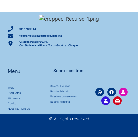
961 128 99 64
telemarketing@coloresliquidos.mx
Calzada Pencil #803-A
Col. Sta María la Ribera. Tuxtla Gutiérrez Chiapas
Sobre nosotros
Menu
Colores Líquidos
Inicio
Nuestra historia
Productos
Nuestros proveedores
Mi cuenta
Nuestra filosofía
Carrito
Nuestras tiendas
© All rights reserved