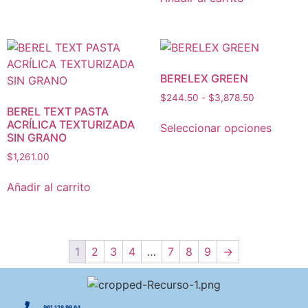
BERELEX GREEN
$
244.50
-
$
3,878.50
BEREL TEXT PASTA
ACRÍLICA TEXTURIZADA
Seleccionar opciones
SIN GRANO
$
1,261.00
Añadir al carrito
1
2
3
4
…
7
8
9
→
961 128 99 64