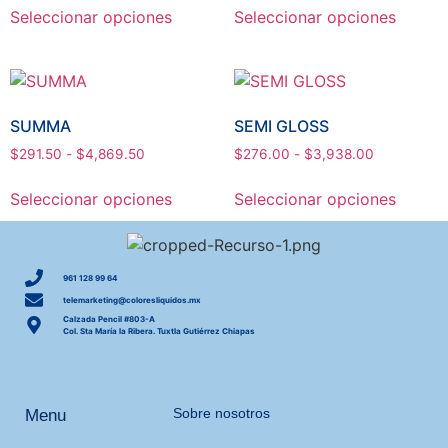
Seleccionar opciones
Seleccionar opciones
SUMMA
SEMI GLOSS
$
291.50
-
$
4,869.50
$
276.00
-
$
3,938.00
Seleccionar opciones
Seleccionar opciones
961 128 99 64
telemarketing@coloresliquidos.mx
Calzada Pencil #803-A
Col. Sta María la Ribera. Tuxtla Gutiérrez Chiapas
Sobre nosotros
Menu